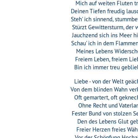
Mich auf weiten Fluten tr
Deinen Tiefen freudig lau
Steh' ich sinnend, stummb
Stürzt Gewittersturm, der 
Jauchzend sich ins Meer hi
Schau' ich in dem Flammen
Meines Lebens Widersch
Freiem Leben, freiem Lie
Bin ich immer treu geblie
Liebe - von der Welt geäc
Von dem blinden Wahn ver
Oft gemartert, oft geknec
Ohne Recht und Vaterla
Fester Bund von stolzen S
Den des Lebens Glut geb
Freier Herzen freies Wä
Vor der Schöpfung Hochal