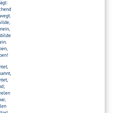
ägt:
schend
ewegt.
wilde,
nein,
bilde
ein.
ben,
ben!
htet,
kannt,
htet,
nd;
eelen
ar,
hlen
tar!