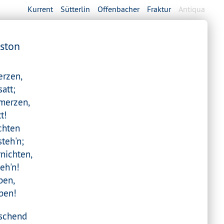
Kurrent
Sütterlin
Offenbacher
Fraktur
Antiqua
Aston
rzen,
att;
hmerzen,
t!
chten
steh'n;
nichten,
eh'n!
ben,
ben!
uschend