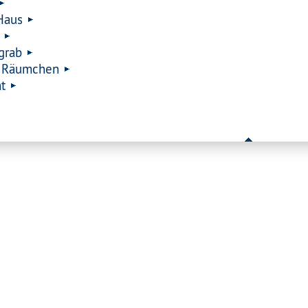
Haus
grab
s Räumchen
t