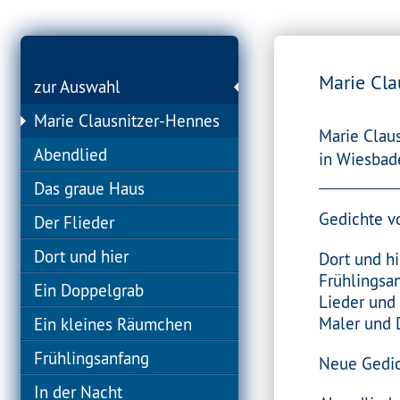
Marie Cla
zur Auswahl
Marie Clausnitzer-Hennes
Marie Clau
Abendlied
in Wiesbade
Das graue Haus
Gedichte vo
Der Flieder
Dort und hier
Dort und hi
Frühlingsa
Ein Doppelgrab
Lieder und
Maler und 
Ein kleines Räumchen
Frühlingsanfang
Neue Gedich
In der Nacht