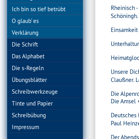
Rheinisch 
Ich bin so tief betrübt
Schöningh.
O glaub' es
Einsamkeit
Verklärung
Unterhaltun
Die Schrift
Das Alphabet
Heimatglo
Die s-Regeln
Unsere Dic
Übungsblätter
Claußner. L
Schreibwerkzeuge
Die Alpenr
Die Amsel
Tinte und Papier
Schreibübung
Deutsches 
Paul Heinze
Impressum
Der Abends