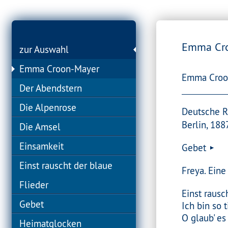
Emma Cr
zur Auswahl
Emma Croon-Mayer
Emma Croon
Der Abendstern
Die Alpenrose
Deutsche R
Berlin, 188
Die Amsel
Einsamkeit
Gebet
Einst rauscht der blaue
Freya. Eine
Flieder
Einst rausc
Gebet
Ich bin so t
O glaub' es
Heimatglocken