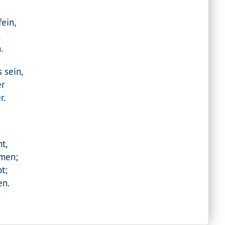
ein,
,
.
 sein,
er
r.
t,
rmen;
t;
en.