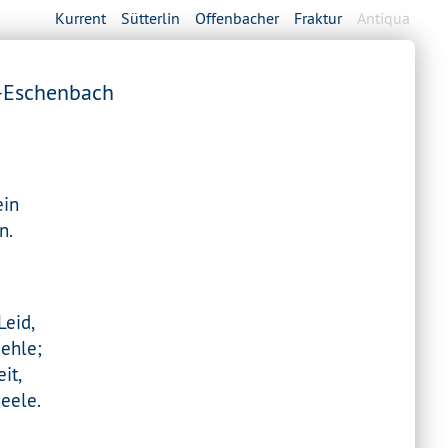
Kurrent
Sütterlin
Offenbacher
Fraktur
Antiqua
r-Eschenbach
ein
n.
Leid,
ehle;
it,
eele.