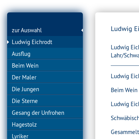
Ludwig E
zur Auswahl
Ludwig Eichrodt
Ludwig Eich
Ausflug
Lahr/Schwar
Beim Wein
Ludwig Eich
Der Maler
Die Jungen
Beim Wein
Die Sterne
Ludwig Eich
Gesang der Unfrohen
Schwäbisch
Hagestolz
Gesammelte 
Lyriker