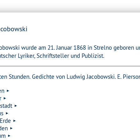
acobowski
obowski wurde am 21. Januar 1868 in Strelno geboren un
tscher Lyriker, Schriftsteller und Publizist.
n Stunden. Gedichte von Ludwig Jacobowski. E. Pierson'
en
r
stadt
us
Erde
den
um