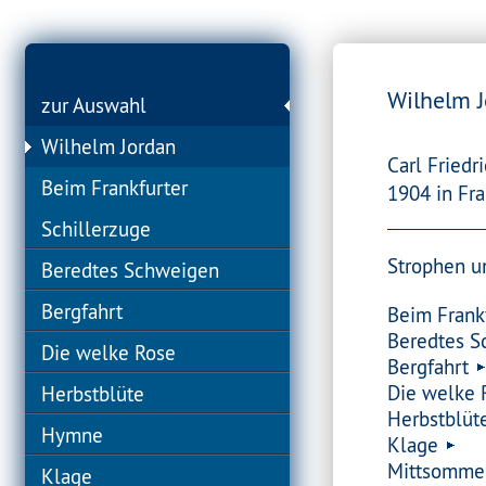
Wilhelm 
zur Auswahl
Wilhelm Jordan
Carl Friedr
Beim Frankfurter
1904 in Fra
Schillerzuge
Strophen un
Beredtes Schweigen
Bergfahrt
Beim Frank
Beredtes 
Die welke Rose
Bergfahrt
Die welke 
Herbstblüte
Herbstblüt
Hymne
Klage
Mittsomme
Klage