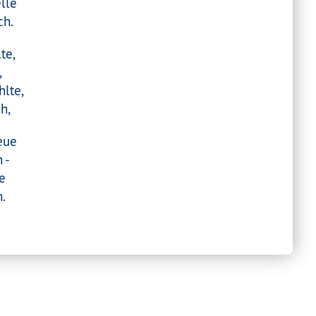
lle
ch.
te,
,
hlte,
h,
eue
 -
e
.