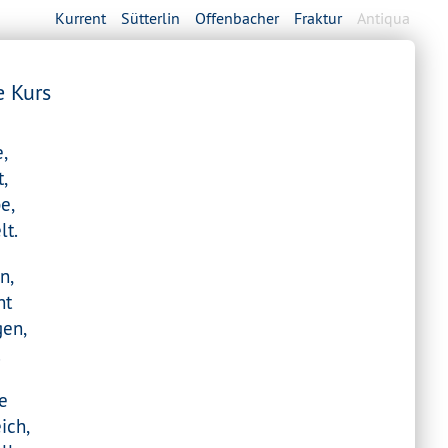
Kurrent
Sütterlin
Offenbacher
Fraktur
Antiqua
e Kurs
e,
t,
e,
lt.
n,
ht
gen,
.
e
ich,