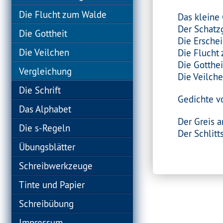
Die Flucht zum Walde
Das kleine
Der Schatz
Die Gottheit
Die Ersche
Die Veilchen
Die Flucht
Die Gotthei
Vergleichung
Die Veilch
Die Schrift
Gedichte vo
Das Alphabet
Der Greis 
Die s-Regeln
Der Schlitt
Übungsblätter
Schreibwerkzeuge
Tinte und Papier
Schreibübung
Impressum