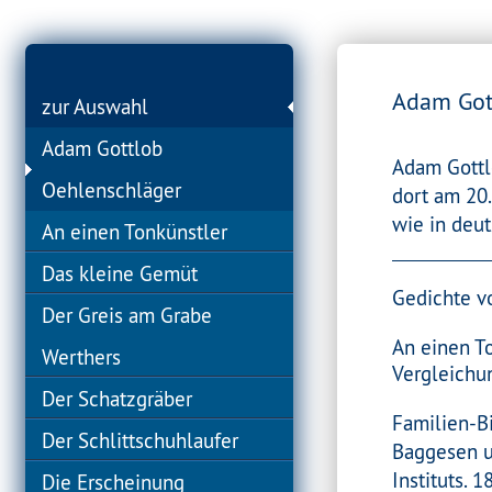
Adam Got
zur Auswahl
Adam Gottlob
Adam Gottl
Oehlenschläger
dort am 20.
wie in deut
An einen Tonkünstler
Das kleine Gemüt
Gedichte vo
Der Greis am Grabe
An einen T
Werthers
Vergleichu
Der Schatzgräber
Familien-Bi
Der Schlittschuhlaufer
Baggesen u
Instituts. 1
Die Erscheinung