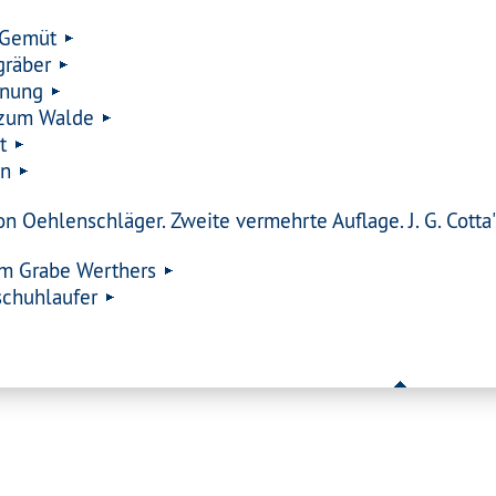
 Gemüt
gräber
inung
 zum Walde
t
en
n Oehlenschläger. Zweite vermehrte Auflage. J. G. Cotta'
am Grabe Werthers
schuhlaufer