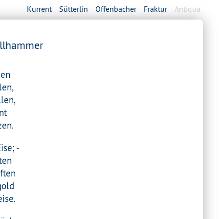
Kurrent
Sütterlin
Offenbacher
Fraktur
Antiqua
Pollhammer
zen
len,
llen,
nt
zen.
ise; -
ten
ften
gold
ise.