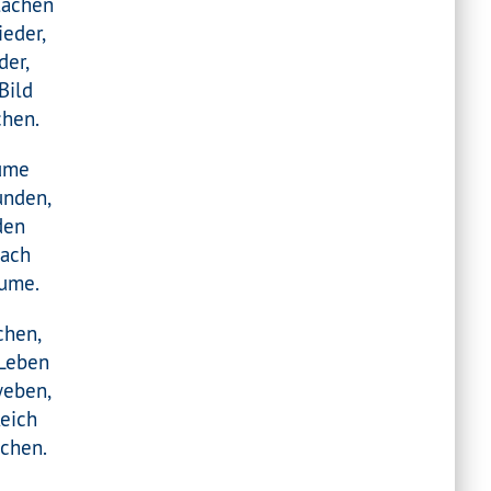
lächen
ieder,
der,
Bild
chen.
ume
unden,
den
nach
ume.
chen,
 Leben
weben,
Reich
schen.