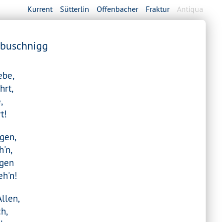
Kurrent
Sütterlin
Offenbacher
Fraktur
Antiqua
abuschnigg
ebe,
hrt,
,
t!
gen,
h'n,
ngen
eh'n!
Allen,
h,