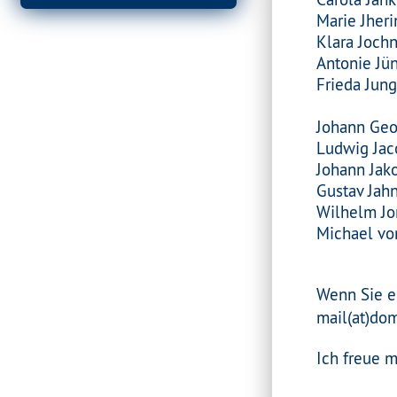
Marie Jheri
Klara Joch
Antonie Jü
Frieda Jun
Johann Geo
Ludwig Jac
Johann Jak
Gustav Jah
Wilhelm Jo
Michael vo
Wenn Sie e
mail(at)do
Ich freue m