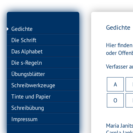
Gedichte
Gedichte
Die Schrift
Hier finden
Das Alphabet
oder Offenb
Die s-Regeln
Verfasser 
Übungsblätter
A
Schreibwerkzeuge
Tinte und Papier
O
Schreibübung
Impressum
Maria Janit
Carola Jan