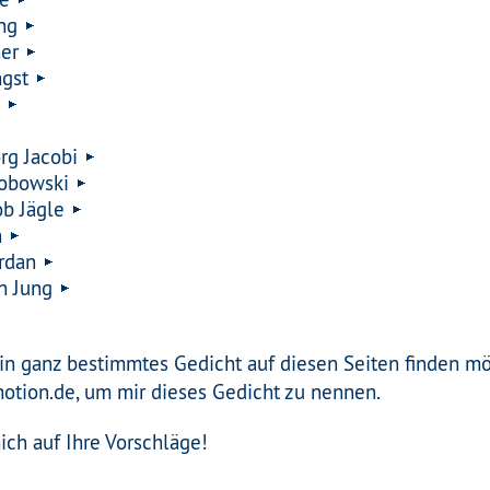
ng
ner
ngst
g
rg Jacobi
obowski
ob Jägle
n
rdan
n Jung
in ganz bestimmtes Gedicht auf diesen Seiten finden mö
motion.de, um mir dieses Gedicht zu nennen.
ich auf Ihre Vorschläge!