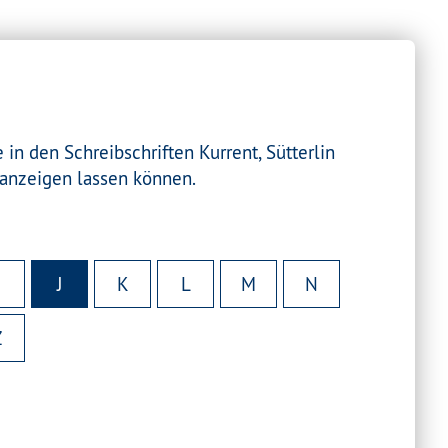
in den Schreibschriften Kurrent, Sütterlin
t anzeigen lassen können.
J
K
L
M
N
Z