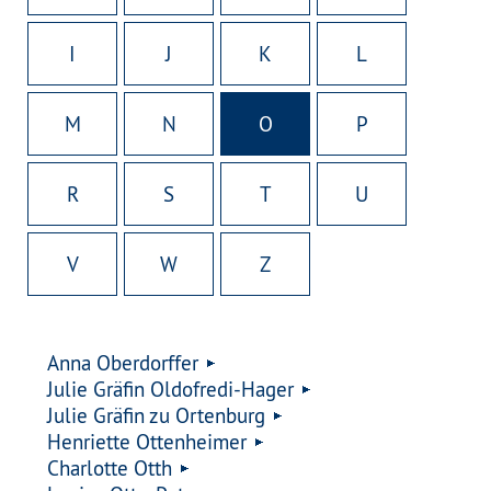
I
J
K
L
M
N
O
P
R
S
T
U
V
W
Z
Anna Oberdorffer
Julie Gräfin Oldofredi-Hager
Julie Gräfin zu Ortenburg
Henriette Ottenheimer
Charlotte Otth