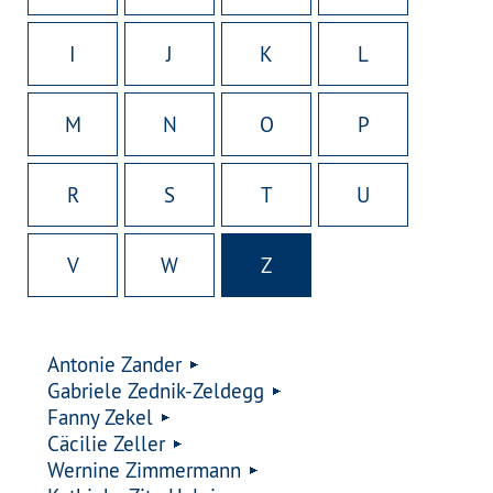
I
J
K
L
M
N
O
P
R
S
T
U
V
W
Z
Antonie Zander
Gabriele Zednik-Zeldegg
Fanny Zekel
Cäcilie Zeller
Wernine Zimmermann